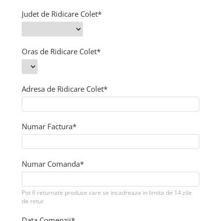
Figurine
Judet de Ridicare Colet*
Barci, vapoare, ambarcatiuni
Pesti
Decoratiuni care se agata
Oras de Ridicare Colet*
Tablouri
Adresa de Ridicare Colet*
Numar Factura*
Numar Comanda*
Pot fi returnate produse care se incadreaza in limita de 14 zile
de retur
Data Comenzii*