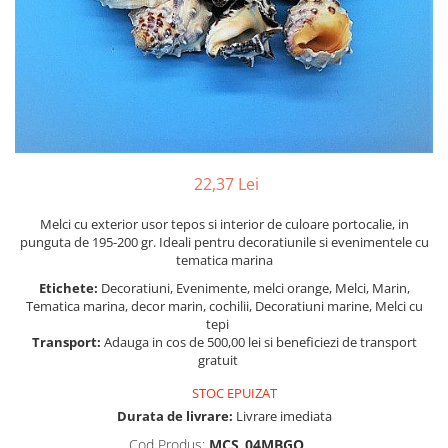
Figurine
Barci, vapoare, ambarcatiuni
Pesti
Decoratiuni care se agata
Tablouri
22,37 Lei
Melci cu exterior usor tepos si interior de culoare portocalie, in
punguta de 195-200 gr. Ideali pentru decoratiunile si evenimentele cu
tematica marina
Etichete:
Decoratiuni, Evenimente, melci orange, Melci, Marin,
Tematica marina, decor marin, cochilii, Decoratiuni marine, Melci cu
tepi
Transport:
Adauga in cos de 500,00 lei si beneficiezi de transport
gratuit
STOC EPUIZAT
Durata de livrare:
Livrare imediata
Cod Produs:
MCS_04MBGO