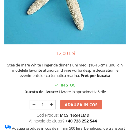
Figurine
Barci, vapoare, ambarcatiuni
Pesti
Decoratiuni care se agata
Tablouri
12,00 Lei
Stea de mare White Finger de dimensiuni medii (10-15 cm), unul din
modelele favorite atunci cand vine vorba despre decoratiunile
evenimentelor cu tematica marina.
Pret per bucata
IN STOC
Durata de livrare:
Livrare in aproximativ 5 zile
ADAUGA IN COS
Cod Produs:
MCS_16SHLMD
Ai nevoie de ajutor?
+40 728 252 544
Adaugă produse în coș de minim 500 lei și beneficiezi de transport