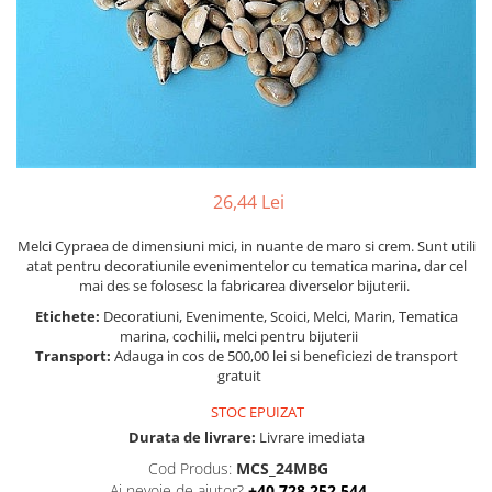
Figurine
Barci, vapoare, ambarcatiuni
Pesti
Decoratiuni care se agata
Tablouri
26,44 Lei
Melci Cypraea de dimensiuni mici, in nuante de maro si crem. Sunt utili
atat pentru decoratiunile evenimentelor cu tematica marina, dar cel
mai des se folosesc la fabricarea diverselor bijuterii.
Etichete:
Decoratiuni, Evenimente, Scoici, Melci, Marin, Tematica
marina, cochilii, melci pentru bijuterii
Transport:
Adauga in cos de 500,00 lei si beneficiezi de transport
gratuit
STOC EPUIZAT
Durata de livrare:
Livrare imediata
Cod Produs:
MCS_24MBG
Ai nevoie de ajutor?
+40 728 252 544