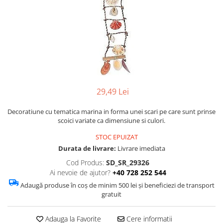
Figurine
Barci, vapoare, ambarcatiuni
Pesti
Decoratiuni care se agata
Tablouri
29,49 Lei
Decoratiune cu tematica marina in forma unei scari pe care sunt prinse
scoici variate ca dimensiune si culori.
STOC EPUIZAT
Durata de livrare:
Livrare imediata
Cod Produs:
SD_SR_29326
Ai nevoie de ajutor?
+40 728 252 544
Adaugă produse în coș de minim 500 lei și beneficiezi de transport
gratuit
Adauga la Favorite
Cere informatii