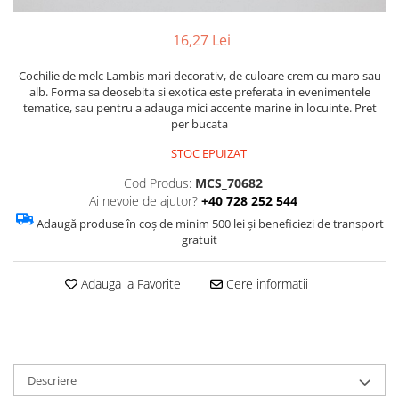
Figurine
Barci, vapoare, ambarcatiuni
16,27 Lei
Pesti
Cochilie de melc Lambis mari decorativ, de culoare crem cu maro sau
Decoratiuni care se agata
alb. Forma sa deosebita si exotica este preferata in evenimentele
tematice, sau pentru a adauga mici accente marine in locuinte. Pret
Tablouri
per bucata
STOC EPUIZAT
Cod Produs:
MCS_70682
Ai nevoie de ajutor?
+40 728 252 544
Adaugă produse în coș de minim 500 lei și beneficiezi de transport
gratuit
Adauga la Favorite
Cere informatii
Descriere