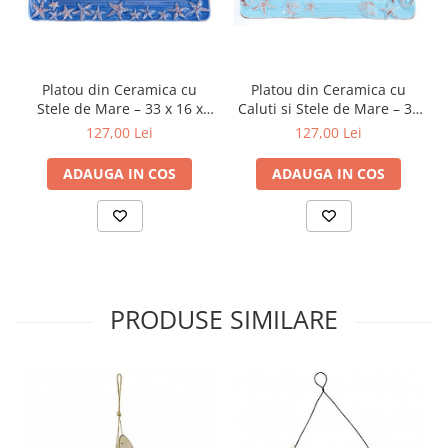
Platou din Ceramica cu
Platou din Ceramica cu
Stele de Mare – 33 x 16 x
Caluti si Stele de Mare – 33
2.5 cm
x 16 x 2.5 cm
127,00 Lei
127,00 Lei
ADAUGA IN COS
ADAUGA IN COS
PRODUSE SIMILARE