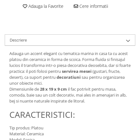
Adauga la Favorite
Cere informatii
Descriere
Adauga un accent elegant cu tematica marina in casa ta cu acest
platou din ceramica in forma de scoica. Forma fluida si finisajul
lucios il transforma intr-o piesa decorativa deosebita, dar si foarte
practica: il poti folosi pentru
servirea mesei
(gustari, fructe,
desert), ca suport pentru
decoratiuni
sau pentru organizarea
unor obiecte mici.
Dimensiunile de
28 x 19 x 9 cm
il fac potrivit pentru masa,
comoda, baie sau un colt decorativ, mai ales in amenajari in alb,
bej si nuante naturale inspirate de litoral.
CARACTERISTICI:
Tip produs: Platou
Material: Ceramica
Model: Scoica