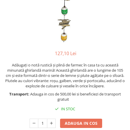
Figurine
Barci, vapoare, ambarcatiuni
Pesti
Decoratiuni care se agata
Tablouri
127,10 Lei
Adăugați o notă rustică și plină de farmec în casa ta cu această
minunată ghirlandă marină! Această ghirlandă are o lungime de 105
cm și este formată dintr-o serie de lemne și plute agățate pe o sfoară.
Plutele au culori vibrante: roșu, galben, verde și portocaliu, aducând o
explozie de culoare și veselie în orice încăpere.
Transport:
Adauga in cos de 500,00 lei si beneficiezi de transport
gratuit
IN STOC
ADAUGA IN COS