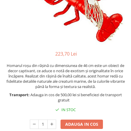
Figurine
Barci, vapoare, ambarcatiuni
Pesti
Decoratiuni care se agata
Tablouri
223,70 Lei
Homarul roșu din rășină cu dimensiunea de 46 cm este un obiect de
decor captivant, ce aduce o notă de exotism și originalitate în orice
încăpere. Realizat din rășină de înaltă calitate, acest homar redă cu
fidelitate detaliile naturale ale creaturii marine, de la culorile vibrante
până la forma și textura sa realistă.
Transport:
Adauga in cos de 500,00 lei si beneficiezi de transport
gratuit
IN STOC
ADAUGA IN COS