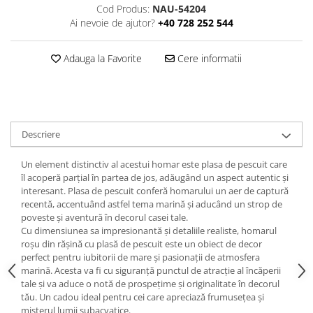
Cod Produs:
NAU-54204
Ai nevoie de ajutor?
+40 728 252 544
Adauga la Favorite
Cere informatii
Descriere
Un element distinctiv al acestui homar este plasa de pescuit care
îl acoperă parțial în partea de jos, adăugând un aspect autentic și
interesant. Plasa de pescuit conferă homarului un aer de captură
recentă, accentuând astfel tema marină și aducând un strop de
poveste și aventură în decorul casei tale.
Cu dimensiunea sa impresionantă și detaliile realiste, homarul
roșu din rășină cu plasă de pescuit este un obiect de decor
perfect pentru iubitorii de mare și pasionații de atmosfera
marină. Acesta va fi cu siguranță punctul de atracție al încăperii
tale și va aduce o notă de prospețime și originalitate în decorul
tău. Un cadou ideal pentru cei care apreciază frumusețea și
misterul lumii subacvatice.