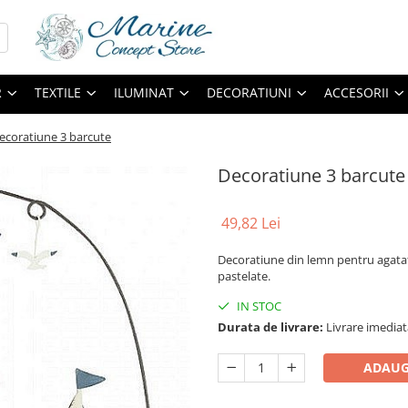
R
TEXTILE
ILUMINAT
DECORATIUNI
ACCESORII
ecoratiune 3 barcute
Decoratiune 3 barcute
49,82 Lei
Decoratiune din lemn pentru agatat
pastelate.
IN STOC
Durata de livrare:
Livrare imediat
ADAUG