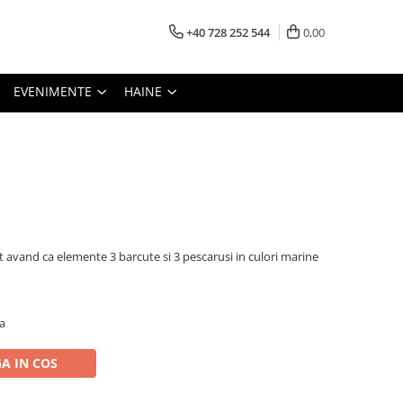
+40 728 252 544
0,00
EVENIMENTE
HAINE
 avand ca elemente 3 barcute si 3 pescarusi in culori marine
a
A IN COS