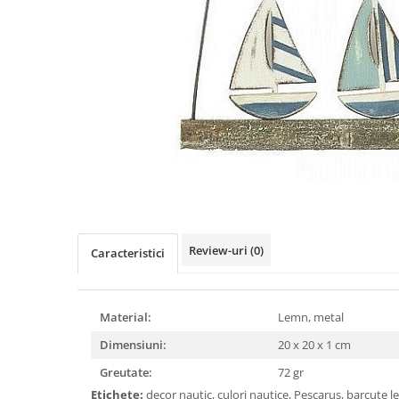
Figurine
Barci, vapoare, ambarcatiuni
Pesti
Decoratiuni care se agata
Tablouri
Review-uri
(0)
Caracteristici
Material:
Lemn, metal
Dimensiuni:
20 x 20 x 1 cm
Greutate:
72 gr
Etichete:
decor nautic, culori nautice, Pescarus, barcute 