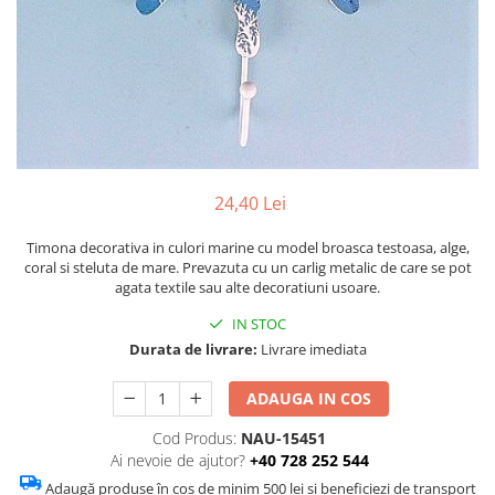
Figurine
Barci, vapoare, ambarcatiuni
Pesti
Decoratiuni care se agata
Tablouri
24,40 Lei
Timona decorativa in culori marine cu model broasca testoasa, alge,
coral si steluta de mare. Prevazuta cu un carlig metalic de care se pot
agata textile sau alte decoratiuni usoare.
IN STOC
Durata de livrare:
Livrare imediata
ADAUGA IN COS
Cod Produs:
NAU-15451
Ai nevoie de ajutor?
+40 728 252 544
Adaugă produse în coș de minim 500 lei și beneficiezi de transport