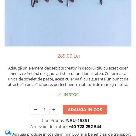
Figurine
Barci, vapoare, ambarcatiuni
Pesti
Decoratiuni care se agata
Tablouri
289,00 Lei
Adaugă un element deosebit și creativ în decorul tău cu acest cuier
inedit, ce îmbină designul artistic cu funcționalitatea. Cu forma sa
unică de schelet de pește, acest cuier va fi cu siguranță un punct de
atracție în orice încăpere, perfect pentru iubitorii de mare și natură.
IN STOC
ADAUGA IN COS
Cod Produs:
NAU-15851
Ai nevoie de ajutor?
+40 728 252 544
Adaugă produse în coș de minim 500 lei și beneficiezi de transport