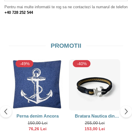
Barci, vapoare, ambarcatiuni
Pentru mai multe informatii te rog sa ne contactezi la numarul de telefon
Pesti
+40 728 252 544
Decoratiuni care se agata
Tablouri
PROMOTII
-49%
-40%
Perna denim Ancora
Bratara Nautica din
Franghie Blackened
150,00 Lei
255,00 Lei
Waves – Old Skipper
O
76,26 Lei
153,00 Lei