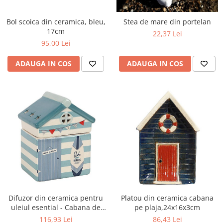
Figurine
Barci, vapoare, ambarcatiuni
Bol scoica din ceramica, bleu,
Stea de mare din portelan
Pesti
17cm
22,37 Lei
95,00 Lei
Decoratiuni care se agata
Tablouri
ADAUGA IN COS
ADAUGA IN COS
Difuzor din ceramica pentru
Platou din ceramica cabana
uleiul esential - Cabana de
pe plaja,24x16x3cm
plaja
116,93 Lei
86,43 Lei