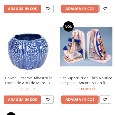
ADAUGA IN COS
ADAUGA IN COS
NOU
Ghiveci Ceramic Albastru în
Set Suporturi de Cărți Nautice
Formă de Arici de Mare - 10
– 2 piese, Ancoră & Barcă, 15
cm
cm, Polirasină
86,43 Lei
198,00 Lei
ADAUGA IN COS
ADAUGA IN COS