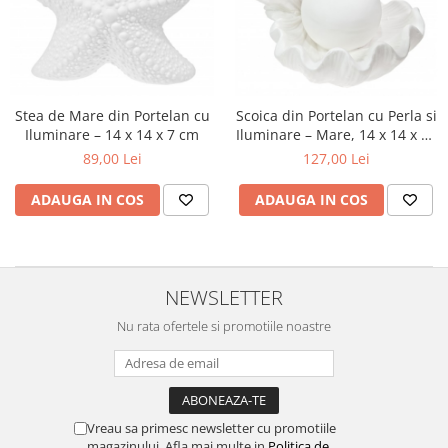
Stea de Mare din Portelan cu
Scoica din Portelan cu Perla si
Iluminare – 14 x 14 x 7 cm
Iluminare – Mare, 14 x 14 x 13
cm
89,00 Lei
127,00 Lei
ADAUGA IN COS
ADAUGA IN COS
NEWSLETTER
Nu rata ofertele si promotiile noastre
Vreau sa primesc newsletter cu promotiile
magazinului. Afla mai multe in
Politica de