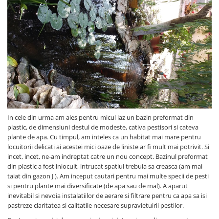
In cele din urma am ales pentru micul iaz un bazin preformat din
plastic, de dimensiuni destul de modeste, cativa pestisori si cateva
plante de apa. Cu timpul, am inteles ca un habitat mai mare pentru
locuitorii delicati ai acestei mici oaze de liniste ar fi mult mai potrivit. Si
incet, incet, ne-am indreptat catre un nou concept. Bazinul preformat
din plastic a fost inlocuit, intrucat spatiul trebuia sa creasca (am mai
taiat din gazon J ). Am inceput cautari pentru mai multe specii de pesti
si pentru plante mai diversificate (de apa sau de mal). A aparut
inevitabil si nevoia instalatiilor de aerare si filtrare pentru ca apa sa isi
pastreze claritatea si calitatile necesare supravietuirii pestilor.