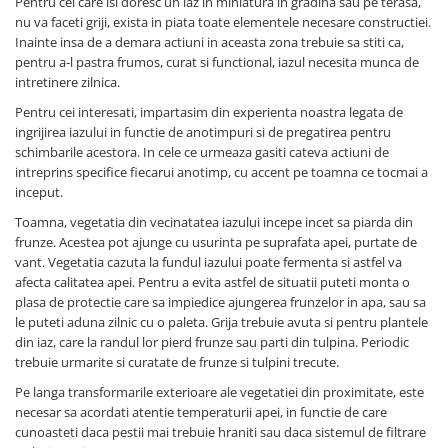
Pentru cei care isi doresc un iaz in miniatura in gradina sau pe terasa,
nu va faceti griji, exista in piata toate elementele necesare constructiei.
Inainte insa de a demara actiuni in aceasta zona trebuie sa stiti ca,
pentru a-l pastra frumos, curat si functional, iazul necesita munca de
intretinere zilnica.
Pentru cei interesati, impartasim din experienta noastra legata de
ingrijirea iazului in functie de anotimpuri si de pregatirea pentru
schimbarile acestora. In cele ce urmeaza gasiti cateva actiuni de
intreprins specifice fiecarui anotimp, cu accent pe toamna ce tocmai a
inceput.
Toamna, vegetatia din vecinatatea iazului incepe incet sa piarda din
frunze. Acestea pot ajunge cu usurinta pe suprafata apei, purtate de
vant. Vegetatia cazuta la fundul iazului poate fermenta si astfel va
afecta calitatea apei. Pentru a evita astfel de situatii puteti monta o
plasa de protectie care sa impiedice ajungerea frunzelor in apa, sau sa
le puteti aduna zilnic cu o paleta. Grija trebuie avuta si pentru plantele
din iaz, care la randul lor pierd frunze sau parti din tulpina. Periodic
trebuie urmarite si curatate de frunze si tulpini trecute.
Pe langa transformarile exterioare ale vegetatiei din proximitate, este
necesar sa acordati atentie temperaturii apei, in functie de care
cunoasteti daca pestii mai trebuie hraniti sau daca sistemul de filtrare