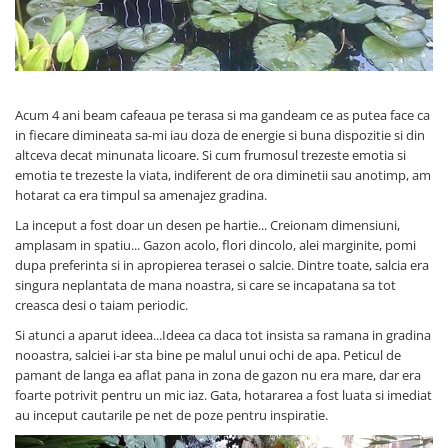
Figurine
Barci, vapoare, ambarcatiuni
Pesti
Decoratiuni care se agata
Acum 4 ani beam cafeaua pe terasa si ma gandeam ce as putea face ca
Tablouri
in fiecare dimineata sa-mi iau doza de energie si buna dispozitie si din
altceva decat minunata licoare. Si cum frumosul trezeste emotia si
emotia te trezeste la viata, indiferent de ora diminetii sau anotimp, am
hotarat ca era timpul sa amenajez gradina.
La inceput a fost doar un desen pe hartie... Creionam dimensiuni,
amplasam in spatiu... Gazon acolo, flori dincolo, alei marginite, pomi
dupa preferinta si in apropierea terasei o salcie. Dintre toate, salcia era
singura neplantata de mana noastra, si care se incapatana sa tot
creasca desi o taiam periodic.
Si atunci a aparut ideea...Ideea ca daca tot insista sa ramana in gradina
nooastra, salciei i-ar sta bine pe malul unui ochi de apa. Peticul de
pamant de langa ea aflat pana in zona de gazon nu era mare, dar era
foarte potrivit pentru un mic iaz. Gata, hotararea a fost luata si imediat
au inceput cautarile pe net de poze pentru inspiratie.