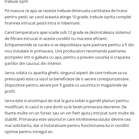
trebuie oprit.
Pe masura ce apa se raceste trebuie diminuata cantitatea de hrana
pentru pesti, iar cand aceasta atinge 10 grade, trebuie oprita complet
hranirea intrucat pestii intra in hibernare.
Cand temperatura apei scade sub 12 grade se dezinstaleaza sistemul
de filtrare intrucat in aceste conditii nu mai este eficient.
Echipamentele se curata si se depoziteaza spre pastrare pentru a fi din
nou instalate in primavara. Unii producatori recomanda pastrarea
pompelor intr-o galeata cu apa, pentru a preveni uscarea si craparea
partilor din cauciuc din interior.
Iarna, odata cu aparitia ghetii, singurul aspect de care trebuie sa va
preocupati este ca iazul sa beneficieze de o aerare corespunzatoare.
Dispozitive pentru aerare pot fi gasite cu usurinta in magazinele de
profil.
Iarna este si anotimpul de stat la gura sobei si gandit planuri pentru
modificari, in cazul in care doriti sa le faceti primavara devreme. De
foarte multe ori un fursec sau un vin fiert ajuta J intrucat sunt multe de
stabilit. Primavara este sezonul in care intretinerea iazului devine cea
mai solicitanta, dar si hotaratoare pentru functionarea lui in conditii
optime pentru intregul an.