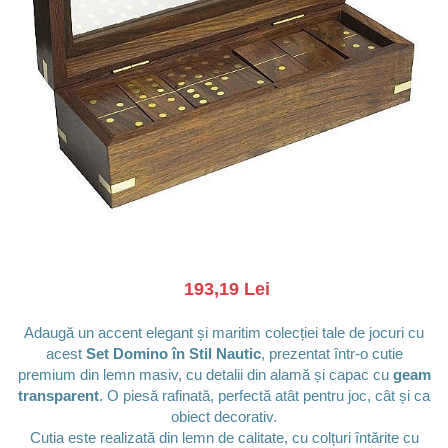
Barci, vapoare, ambarcatiuni
Pesti
Decoratiuni care se agata
Tablouri
193,19 Lei
Adaugă un accent elegant și maritim colecției tale de jocuri cu
acest
Set Domino în Stil Nautic
, prezentat într-o cutie
premium din lemn masiv, cu detalii din alamă și capac cu
geam
transparent
. O piesă rafinată, perfectă atât pentru joc, cât și ca
obiect decorativ.
Cutia este realizată din lemn de calitate, cu colțuri întărite cu