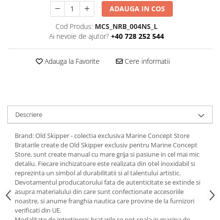
ADAUGA IN COS
Cod Produs:
MCS_NRB_004NS_L
Ai nevoie de ajutor?
+40 728 252 544
Adauga la Favorite
Cere informatii
Descriere
Brand: Old Skipper - colectia exclusiva Marine Concept Store
Bratarile create de Old Skipper exclusiv pentru Marine Concept
Store, sunt create manual cu mare grija si pasiune in cel mai mic
detaliu. Fiecare inchizatoare este realizata din otel inoxidabil si
reprezinta un simbol al durabilitatii si al talentului artistic.
Devotamentul producatorului fata de autenticitate se extinde si
asupra materialului din care sunt confectionate accesoriile
noastre, si anume franghia nautica care provine de la furnizori
verificati din UE.
Modalitate de intretinere: bratarile se pot spala in masina de