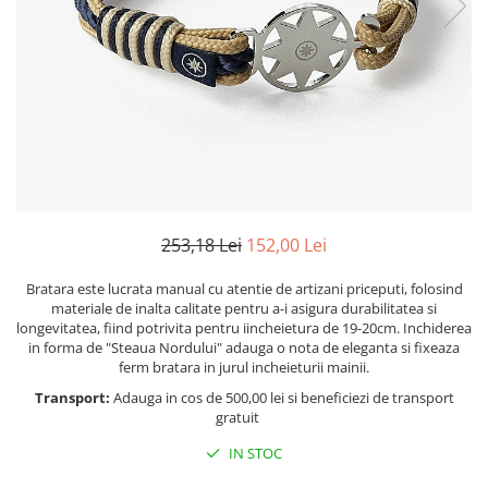
Figurine
Barci, vapoare, ambarcatiuni
Pesti
Decoratiuni care se agata
Tablouri
253,18 Lei
152,00 Lei
Bratara este lucrata manual cu atentie de artizani priceputi, folosind
materiale de inalta calitate pentru a-i asigura durabilitatea si
longevitatea, fiind potrivita pentru iincheietura de 19-20cm. Inchiderea
in forma de "Steaua Nordului" adauga o nota de eleganta si fixeaza
ferm bratara
in jurul incheieturii mainii.
Transport:
Adauga in cos de 500,00 lei si beneficiezi de transport
gratuit
IN STOC