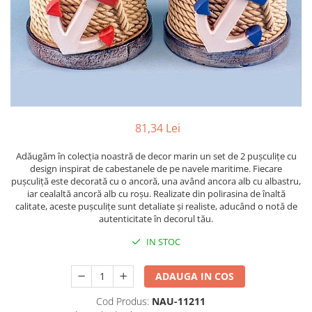
Figurine
Barci, vapoare, ambarcatiuni
Pesti
Decoratiuni care se agata
Tablouri
81,34 Lei
Adăugăm în colecția noastră de decor marin un set de 2 pușculițe cu
design inspirat de cabestanele de pe navele maritime. Fiecare
pușculiță este decorată cu o ancoră, una având ancora alb cu albastru,
iar cealaltă ancoră alb cu roșu. Realizate din polirasina de înaltă
calitate, aceste pușculițe sunt detaliate și realiste, aducând o notă de
autenticitate în decorul tău.
IN STOC
ADAUGA IN COS
Cod Produs:
NAU-11211