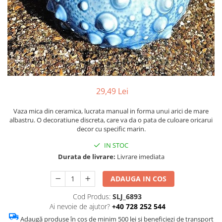
Figurine
Barci, vapoare, ambarcatiuni
Pesti
Decoratiuni care se agata
Tablouri
29,49 Lei
Vaza mica din ceramica, lucrata manual in forma unui arici de mare
albastru. O decoratiune discreta, care va da o pata de culoare oricarui
decor cu specific marin.
IN STOC
Durata de livrare:
Livrare imediata
ADAUGA IN COS
Cod Produs:
SLJ_6893
Ai nevoie de ajutor?
+40 728 252 544
Adaugă produse în coș de minim 500 lei și beneficiezi de transport