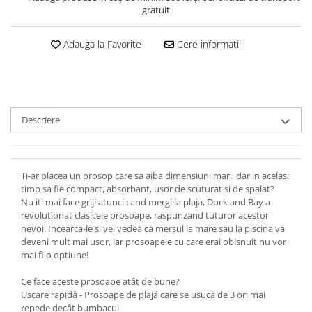
gratuit
Adauga la Favorite
Cere informatii
Descriere
Ti-ar placea un prosop care sa aiba dimensiuni mari, dar in acelasi
timp sa fie compact, absorbant, usor de scuturat si de spalat?
Nu iti mai face griji atunci cand mergi la plaja, Dock and Bay a
revolutionat clasicele prosoape, raspunzand tuturor acestor
nevoi. Incearca-le si vei vedea ca mersul la mare sau la piscina va
deveni mult mai usor, iar prosoapele cu care erai obisnuit nu vor
mai fi o optiune!
Ce face aceste prosoape atât de bune?
Uscare rapidă - Prosoape de plajă care se usucă de 3 ori mai
repede decât bumbacul