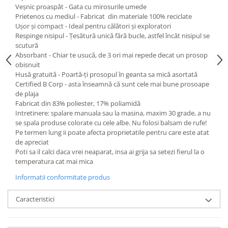
Veșnic proaspăt - Gata cu mirosurile umede
Prietenos cu mediul - Fabricat din materiale 100% reciclate
Ușor și compact - Ideal pentru călători și exploratori
Respinge nisipul - Țesătură unică fără bucle, astfel încât nisipul se
scutură
Absorbant - Chiar te usucă, de 3 ori mai repede decat un prosop
obisnuit
Husă gratuită - Poartă-ți prosopul în geanta sa mică asortată
Certified B Corp - asta înseamnă că sunt cele mai bune prosoape
de plaja
Fabricat din 83% poliester, 17% poliamidă
Intretinere: spalare manuala sau la masina, maxim 30 grade, a nu
se spala produse colorate cu cele albe. Nu folosi balsam de rufe!
Pe termen lung ii poate afecta proprietatile pentru care este atat
de apreciat
Poti sa il calci daca vrei neaparat, insa ai grija sa setezi fierul la o
temperatura cat mai mica
Informatii conformitate produs
Caracteristici