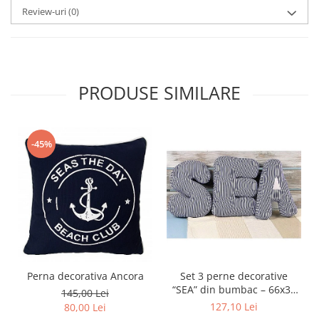
Review-uri
(0)
PRODUSE SIMILARE
-45%
Perna decorativa Ancora
Set 3 perne decorative
“SEA” din bumbac – 66x30
145,00 Lei
cm (set complet)
127,10 Lei
80,00 Lei