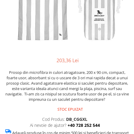
Figurine
Barci, vapoare, ambarcatiuni
Pesti
Decoratiuni care se agata
Tablouri
203,36 Lei
Prosop din microfibra in culori atragatoare, 200 x 90 cm, compact,
foarte usor, absorbant si cu o uscare de 3 ori mai rapida decat a unui
prosop clasic. Avand agatatoare elastica si saculet pentru depozitare,
este varianta ideala atunci cand mergi la plaja, piscina, surf sau
navigatie. Ti-am zis ca nisipul se scutura foarte usor de pe el, si ca vine
impreuna cu un saculet pentru depozitare?
STOC EPUIZAT
Cod Produs:
DB_CGGXL
Ai nevoie de ajutor?
+40 728 252 544
Adaugă produse în coș de minim 500 lei și beneficiezi de transport