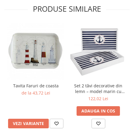
PRODUSE SIMILARE
Tavita Faruri de coasta
Set 2 tăvi decorative din
lemn – model marin cu
de la 43,72 Lei
ancoră și dungi bleumarin
122,02 Lei
ADAUGA IN COS
VEZI VARIANTE