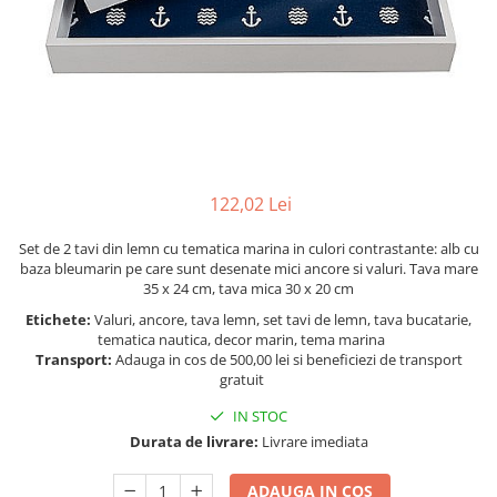
Figurine
Barci, vapoare, ambarcatiuni
Pesti
Decoratiuni care se agata
Tablouri
122,02 Lei
Set de 2 tavi din lemn cu tematica marina in culori contrastante: alb cu
baza bleumarin pe care sunt desenate mici ancore si valuri. Tava mare
35 x 24 cm, tava mica 30 x 20 cm
Etichete:
Valuri, ancore, tava lemn, set tavi de lemn, tava bucatarie,
tematica nautica, decor marin, tema marina
Transport:
Adauga in cos de 500,00 lei si beneficiezi de transport
gratuit
IN STOC
Durata de livrare:
Livrare imediata
ADAUGA IN COS