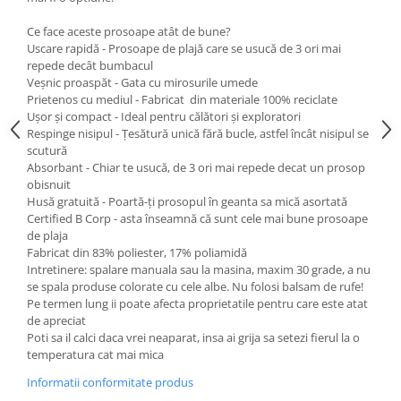
Ce face aceste prosoape atât de bune?
Uscare rapidă - Prosoape de plajă care se usucă de 3 ori mai
repede decât bumbacul
Veșnic proaspăt - Gata cu mirosurile umede
Prietenos cu mediul - Fabricat din materiale 100% reciclate
Ușor și compact - Ideal pentru călători și exploratori
Respinge nisipul - Țesătură unică fără bucle, astfel încât nisipul se
scutură
Absorbant - Chiar te usucă, de 3 ori mai repede decat un prosop
obisnuit
Husă gratuită - Poartă-ți prosopul în geanta sa mică asortată
Certified B Corp - asta înseamnă că sunt cele mai bune prosoape
de plaja
Fabricat din 83% poliester, 17% poliamidă
Intretinere: spalare manuala sau la masina, maxim 30 grade, a nu
se spala produse colorate cu cele albe. Nu folosi balsam de rufe!
Pe termen lung ii poate afecta proprietatile pentru care este atat
de apreciat
Poti sa il calci daca vrei neaparat, insa ai grija sa setezi fierul la o
temperatura cat mai mica
Informatii conformitate produs