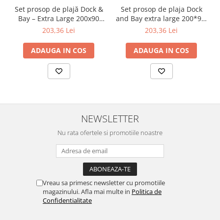
Set prosop de plajă Dock &
Set prosop de plaja Dock
Bay – Extra Large 200x90
and Bay extra large 200*90,
cm, microfibră albastru/alb
Microfibra/Poliamida,
203,36 Lei
203,36 Lei
Bleu/alb
ADAUGA IN COS
ADAUGA IN COS
NEWSLETTER
Nu rata ofertele si promotiile noastre
Vreau sa primesc newsletter cu promotiile
magazinului. Afla mai multe in
Politica de
Confidentialitate