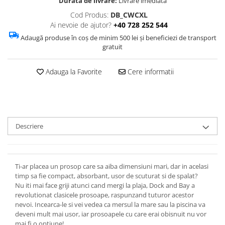
Durata de livrare:
Livrare imediata
Cod Produs:
DB_CWCXL
Ai nevoie de ajutor?
+40 728 252 544
Adaugă produse în coș de minim 500 lei și beneficiezi de transport
gratuit
Adauga la Favorite
Cere informatii
Descriere
Ti-ar placea un prosop care sa aiba dimensiuni mari, dar in acelasi
timp sa fie compact, absorbant, usor de scuturat si de spalat?
Nu iti mai face griji atunci cand mergi la plaja, Dock and Bay a
revolutionat clasicele prosoape, raspunzand tuturor acestor
nevoi. Incearca-le si vei vedea ca mersul la mare sau la piscina va
deveni mult mai usor, iar prosoapele cu care erai obisnuit nu vor
mai fi o optiune!