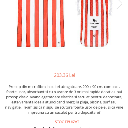
Figurine
Barci, vapoare, ambarcatiuni
Pesti
Decoratiuni care se agata
Tablouri
203,36 Lei
Prosop din microfibra in culori atragatoare, 200 x 90 cm, compact,
foarte usor, absorbant si cu o uscare de 3 ori mai rapida decat a unui
prosop clasic. Avand agatatoare elastica si saculet pentru depozitare,
este varianta ideala atunci cand mergi la plaja, piscina, surf sau
navigatie. Ti-am zis ca nisipul se scutura foarte usor de pe el, si ca vine
impreuna cu un saculet pentru depozitare?
STOC EPUIZAT