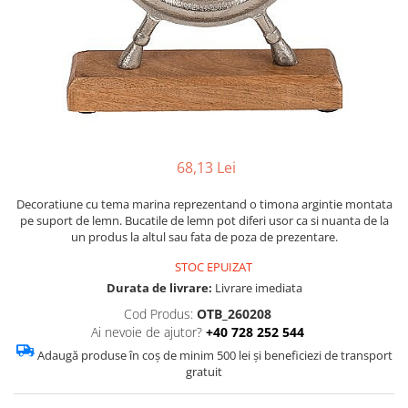
Figurine
Barci, vapoare, ambarcatiuni
Pesti
Decoratiuni care se agata
Tablouri
68,13 Lei
Decoratiune cu tema marina reprezentand o timona argintie montata
pe suport de lemn. Bucatile de lemn pot diferi usor ca si nuanta de la
un produs la altul sau fata de poza de prezentare.
STOC EPUIZAT
Durata de livrare:
Livrare imediata
Cod Produs:
OTB_260208
Ai nevoie de ajutor?
+40 728 252 544
Adaugă produse în coș de minim 500 lei și beneficiezi de transport
gratuit