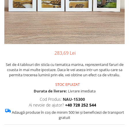
Figurine
Barci, vapoare, ambarcatiuni
Pesti
Decoratiuni care se agata
Tablouri
283,69 Lei
Set de 4 tablouri din sticla cu tematica marina, reprezentand faruri de
coasta in mai multe ipostaze. Daca le vei aseza intr-un spatiu care sa
permita trecerea luminii prin ele, vei obtine un efect ca de vitraliu.
STOC EPUIZAT
Durata de livrare:
Livrare imediata
Cod Produs:
NAU-15300
Ai nevoie de ajutor?
+40 728 252 544
Adaugă produse în coș de minim 500 lei și beneficiezi de transport
gratuit