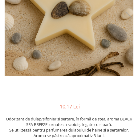
Figurine
Barci, vapoare, ambarcatiuni
Pesti
Decoratiuni care se agata
Tablouri
10,17 Lei
Odorizant de dulap/șifonier și sertare, în formă de stea, aroma BLACK
SEA BREEZE, ornate cu scoici și legate cu sfoară.
Se utilizează pentru parfumarea dulapului de haine și a sertarelor.
Aroma se păstrează aproximativ 3 luni.