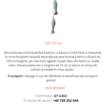
Figurine
Barci, vapoare, ambarcatiuni
Pesti
Decoratiuni care se agata
Tablouri
106,76 Lei
Decorațiunea marină perfectă pentru a aduce o notă fresh și relaxantă
în orice încăpere! Această decorațiune este formată dintr-o sfoară de
105 cm lungime, pe care sunt agățați 5 pești bleu din lemn cu coadă
crem. Fiecare pește are o lungime de 15 cm și aduce un strop de
culoare și veselie în orice spațiu.
Transport:
Adauga in cos de 500,00 lei si beneficiezi de transport
gratuit
STOC EPUIZAT
Cod Produs:
QT-6364
Ai nevoie de ajutor?
+40 728 252 544