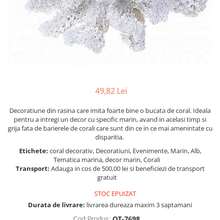
Figurine
Barci, vapoare, ambarcatiuni
Pesti
Decoratiuni care se agata
Tablouri
49,82 Lei
Decoratiune din rasina care imita foarte bine o bucata de coral. Ideala
pentru a intregi un decor cu specific marin, avand in acelasi timp si
grija fata de barierele de corali care sunt din ce in ce mai amenintate cu
disparitia.
Etichete:
coral decorativ, Decoratiuni, Evenimente, Marin, Alb,
Tematica marina, decor marin, Corali
Transport:
Adauga in cos de 500,00 lei si beneficiezi de transport
gratuit
STOC EPUIZAT
Durata de livrare:
livrarea dureaza maxim 3 saptamani
Cod Produs:
QT-7698