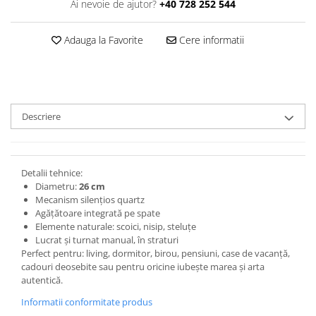
Ai nevoie de ajutor?
+40 728 252 544
Adauga la Favorite
Cere informatii
Descriere
Detalii tehnice:
Diametru:
26 cm
Mecanism silențios quartz
Agățătoare integrată pe spate
Elemente naturale: scoici, nisip, steluțe
Lucrat și turnat manual, în straturi
Perfect pentru: living, dormitor, birou, pensiuni, case de vacanță,
cadouri deosebite sau pentru oricine iubește marea și arta
autentică.
Informatii conformitate produs