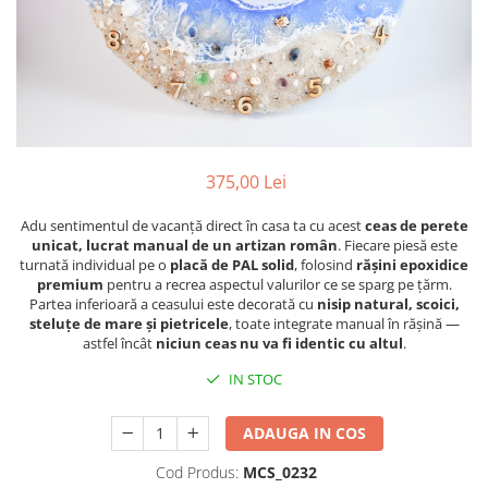
Figurine
Barci, vapoare, ambarcatiuni
Pesti
Decoratiuni care se agata
Tablouri
375,00 Lei
Adu sentimentul de vacanță direct în casa ta cu acest
ceas de perete
unicat, lucrat manual de un artizan român
. Fiecare piesă este
turnată individual pe o
placă de PAL solid
, folosind
rășini epoxidice
premium
pentru a recrea aspectul valurilor ce se sparg pe țărm.
Partea inferioară a ceasului este decorată cu
nisip natural, scoici,
steluțe de mare și pietricele
, toate integrate manual în rășină —
astfel încât
niciun ceas nu va fi identic cu altul
.
IN STOC
ADAUGA IN COS
Cod Produs:
MCS_0232