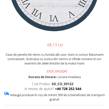
Figurine
Barci, vapoare, ambarcatiuni
Pesti
Decoratiuni care se agata
Tablouri
68,13 Lei
Ceas de perete din lemn cu fundal alb usor sters si contur bleumarin
contrastant. Ilustratia cu scoica din centru si cifrele romane iti vor
reaminti de zilele linistite de la malul marii.
STOC EPUIZAT
Durata de livrare:
Livrare imediata
Cod Produs:
SD_CO_59122
Ai nevoie de ajutor?
+40 728 252 544
Adaugă produse în coș de minim 500 lei și beneficiezi de transport
gratuit