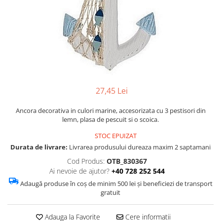
Figurine
Barci, vapoare, ambarcatiuni
Pesti
Decoratiuni care se agata
Tablouri
27,45 Lei
Ancora decorativa in culori marine, accesorizata cu 3 pestisori din
lemn, plasa de pescuit si o scoica.
STOC EPUIZAT
Durata de livrare:
Livrarea produsului dureaza maxim 2 saptamani
Cod Produs:
OTB_830367
Ai nevoie de ajutor?
+40 728 252 544
Adaugă produse în coș de minim 500 lei și beneficiezi de transport
gratuit
Adauga la Favorite
Cere informatii