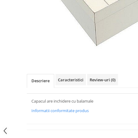
Figurine
Barci, vapoare, ambarcatiuni
Pesti
Decoratiuni care se agata
Tablouri
Caracteristici
Review-uri
(0)
Descriere
Capacul are inchidere cu balamale
Informatii conformitate produs