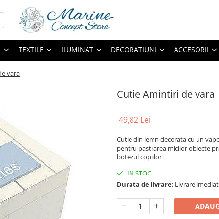
R
TEXTILE
ILUMINAT
DECORATIUNI
ACCESORII
de vara
Cutie Amintiri de vara
49,82 Lei
Cutie din lemn decorata cu un vapor
pentru pastrarea micilor obiecte pre
botezul copiilor
IN STOC
Durata de livrare:
Livrare imediat
ADAUG