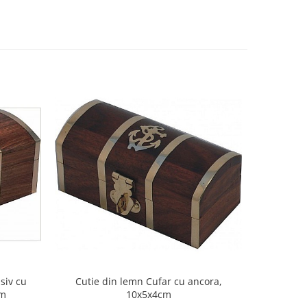
-7%
siv cu
Cutie din lemn Cufar cu ancora,
Pusculi
cm
10x5x4cm
1