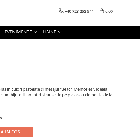
+40 728 252 544
0,00
EVENIMENTE
HAINE
as in culori pastelate si mesajul "Beach Memories". Ideala
cum bijuterii, amintiri stranse de pe plaja sau elemente de la
a
A IN COS