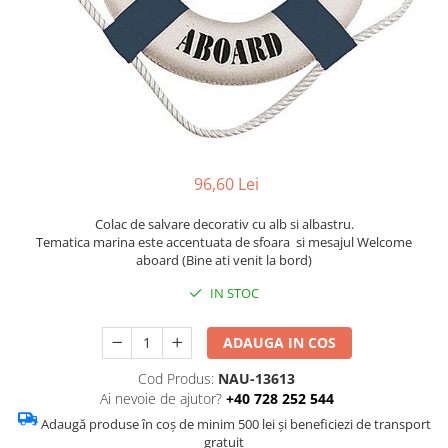
Figurine
Barci, vapoare, ambarcatiuni
Pesti
Decoratiuni care se agata
Tablouri
96,60 Lei
Colac de salvare decorativ cu alb si albastru.
Tematica marina este accentuata de sfoara si mesajul Welcome
aboard (Bine ati venit la bord)
IN STOC
ADAUGA IN COS
Cod Produs:
NAU-13613
Ai nevoie de ajutor?
+40 728 252 544
Adaugă produse în coș de minim 500 lei și beneficiezi de transport
gratuit