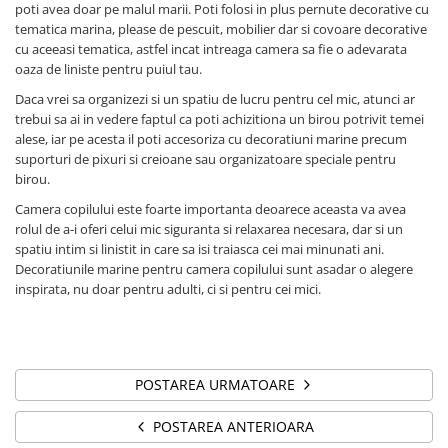
poti avea doar pe malul marii. Poti folosi in plus pernute decorative cu
tematica marina, please de pescuit, mobilier dar si covoare decorative
cu aceeasi tematica, astfel incat intreaga camera sa fie o adevarata
oaza de liniste pentru puiul tau.
Daca vrei sa organizezi si un spatiu de lucru pentru cel mic, atunci ar
trebui sa ai in vedere faptul ca poti achizitiona un birou potrivit temei
alese, iar pe acesta il poti accesoriza cu decoratiuni marine precum
suporturi de pixuri si creioane sau organizatoare speciale pentru
birou.
Camera copilului este foarte importanta deoarece aceasta va avea
rolul de a-i oferi celui mic siguranta si relaxarea necesara, dar si un
spatiu intim si linistit in care sa isi traiasca cei mai minunati ani.
Decoratiunile marine pentru camera copilului sunt asadar o alegere
inspirata, nu doar pentru adulti, ci si pentru cei mici.
POSTAREA URMATOARE
POSTAREA ANTERIOARA