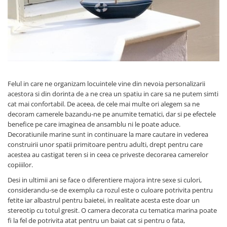
Figurine
Barci, vapoare, ambarcatiuni
Pesti
Decoratiuni care se agata
Tablouri
Felul in care ne organizam locuintele vine din nevoia personalizarii
acestora si din dorinta de a ne crea un spatiu in care sa ne putem simti
cat mai confortabil. De aceea, de cele mai multe ori alegem sa ne
decoram camerele bazandu-ne pe anumite tematici, dar si pe efectele
benefice pe care imaginea de ansamblu ni le poate aduce.
Decoratiunile marine sunt in continuare la mare cautare in vederea
construirii unor spatii primitoare pentru adulti, drept pentru care
acestea au castigat teren si in ceea ce priveste decorarea camerelor
copiiilor.
Desi in ultimii ani se face o diferentiere majora intre sexe si culori,
considerandu-se de exemplu ca rozul este o culoare potrivita pentru
fetite iar albastrul pentru baietei, in realitate acesta este doar un
stereotip cu totul gresit. O camera decorata cu tematica marina poate
fi la fel de potrivita atat pentru un baiat cat si pentru o fata,