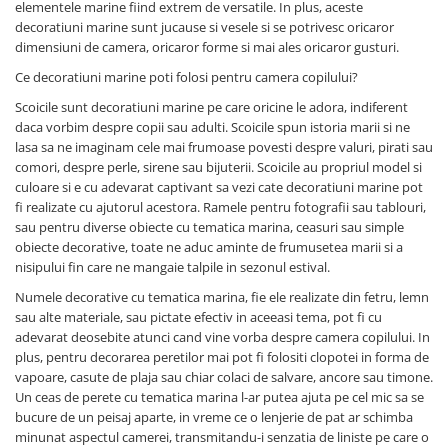
elementele marine fiind extrem de versatile. In plus, aceste
decoratiuni marine sunt jucause si vesele si se potrivesc oricaror
dimensiuni de camera, oricaror forme si mai ales oricaror gusturi.
Ce decoratiuni marine poti folosi pentru camera copilului?
Scoicile sunt decoratiuni marine pe care oricine le adora, indiferent
daca vorbim despre copii sau adulti. Scoicile spun istoria marii si ne
lasa sa ne imaginam cele mai frumoase povesti despre valuri, pirati sau
comori, despre perle, sirene sau bijuterii. Scoicile au propriul model si
culoare si e cu adevarat captivant sa vezi cate decoratiuni marine pot
fi realizate cu ajutorul acestora. Ramele pentru fotografii sau tablouri,
sau pentru diverse obiecte cu tematica marina, ceasuri sau simple
obiecte decorative, toate ne aduc aminte de frumusetea marii si a
nisipului fin care ne mangaie talpile in sezonul estival.
Numele decorative cu tematica marina, fie ele realizate din fetru, lemn
sau alte materiale, sau pictate efectiv in aceeasi tema, pot fi cu
adevarat deosebite atunci cand vine vorba despre camera copilului. In
plus, pentru decorarea peretilor mai pot fi folositi clopotei in forma de
vapoare, casute de plaja sau chiar colaci de salvare, ancore sau timone.
Un ceas de perete cu tematica marina l-ar putea ajuta pe cel mic sa se
bucure de un peisaj aparte, in vreme ce o lenjerie de pat ar schimba
minunat aspectul camerei, transmitandu-i senzatia de liniste pe care o