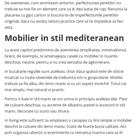
De asemenea, cum aminteam anterior, perfectiunea peretilor nu
trebuie sa mai fie un element care sa iti dea batai de cap. Renunta la
placarea cu gips carton si bucura-te de imperfectiunile peretilor
originali, daca nu exista ratiuni practice care sa te impiedice sa faci
asta.
Mobilier in stil mediteranean
La acest capitol predomina de asemenea simplitatea, minimalismul.
Grecii, de exemplu, isi amenajeaza casele cu mobilier in nuante
deschise, neutre, pentru a nu crea senzatia de aglomerare.
In bucatarie regulile sunt aceleasi, chiar daca spatiul este de obicei
incarcat cu toate obiectele de trebuinta intr-o gospodarie. Mobila
trebuie sa fie alba, din lemn masiv si cu un aspect invechit. Totul cat
mai simplu, mai natural si practic.
Pentru o baie in stil marin se vor urma in principiu aceleasi idei. Placi
de culoare deschisa, cu accente de albastru pastel si accesorii in stil
marin, decorate cu scoici sau sfoara.
In living este suficient sa amplasezi o canapea cu linii simple si mobilier
deschis la culoare din lemn masiv, toate de foarte buna calitate. Aici
poti organiza ulterior si evenimente cu tematica marina care sa iti