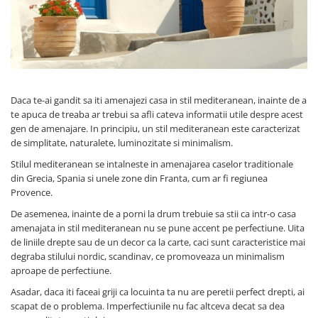
Figurine
Barci, vapoare, ambarcatiuni
Pesti
Decoratiuni care se agata
Tablouri
Daca te-ai gandit sa iti amenajezi casa in stil mediteranean, inainte de a
te apuca de treaba ar trebui sa afli cateva informatii utile despre acest
gen de amenajare. In principiu, un stil mediteranean este caracterizat
de simplitate, naturalete, luminozitate si minimalism.
Stilul mediteranean se intalneste in amenajarea caselor traditionale
din Grecia, Spania si unele zone din Franta, cum ar fi regiunea
Provence.
De asemenea, inainte de a porni la drum trebuie sa stii ca intr-o casa
amenajata in stil mediteranean nu se pune accent pe perfectiune. Uita
de liniile drepte sau de un decor ca la carte, caci sunt caracteristice mai
degraba stilului nordic, scandinav, ce promoveaza un minimalism
aproape de perfectiune.
Asadar, daca iti faceai griji ca locuinta ta nu are peretii perfect drepti, ai
scapat de o problema. Imperfectiunile nu fac altceva decat sa dea