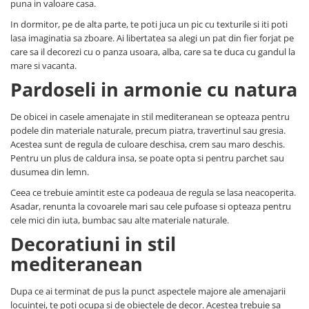
puna in valoare casa.
In dormitor, pe de alta parte, te poti juca un pic cu texturile si iti poti
lasa imaginatia sa zboare. Ai libertatea sa alegi un pat din fier forjat pe
care sa il decorezi cu o panza usoara, alba, care sa te duca cu gandul la
mare si vacanta.
Pardoseli in armonie cu natura
De obicei in casele amenajate in stil mediteranean se opteaza pentru
podele din materiale naturale, precum piatra, travertinul sau gresia.
Acestea sunt de regula de culoare deschisa, crem sau maro deschis.
Pentru un plus de caldura insa, se poate opta si pentru parchet sau
dusumea din lemn.
Ceea ce trebuie amintit este ca podeaua de regula se lasa neacoperita.
Asadar, renunta la covoarele mari sau cele pufoase si opteaza pentru
cele mici din iuta, bumbac sau alte materiale naturale.
Decoratiuni in stil
mediteranean
Dupa ce ai terminat de pus la punct aspectele majore ale amenajarii
locuintei, te poti ocupa si de obiectele de decor. Acestea trebuie sa