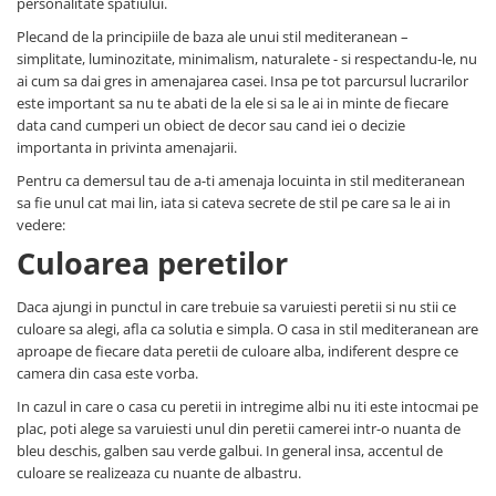
personalitate spatiului.
Plecand de la principiile de baza ale unui stil mediteranean –
simplitate, luminozitate, minimalism, naturalete - si respectandu-le, nu
ai cum sa dai gres in amenajarea casei. Insa pe tot parcursul lucrarilor
este important sa nu te abati de la ele si sa le ai in minte de fiecare
data cand cumperi un obiect de decor sau cand iei o decizie
importanta in privinta amenajarii.
Pentru ca demersul tau de a-ti amenaja locuinta in stil mediteranean
sa fie unul cat mai lin, iata si cateva secrete de stil pe care sa le ai in
vedere:
Culoarea peretilor
Daca ajungi in punctul in care trebuie sa varuiesti peretii si nu stii ce
culoare sa alegi, afla ca solutia e simpla. O casa in stil mediteranean are
aproape de fiecare data peretii de culoare alba, indiferent despre ce
camera din casa este vorba.
In cazul in care o casa cu peretii in intregime albi nu iti este intocmai pe
plac, poti alege sa varuiesti unul din peretii camerei intr-o nuanta de
bleu deschis, galben sau verde galbui. In general insa, accentul de
culoare se realizeaza cu nuante de albastru.