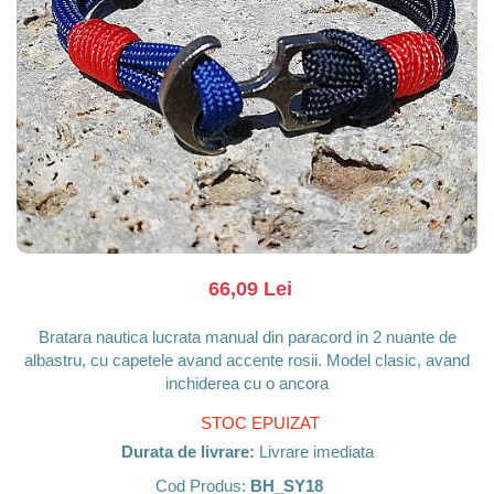
Barci, vapoare, ambarcatiuni
Pesti
Decoratiuni care se agata
Tablouri
66,09 Lei
Bratara nautica lucrata manual din paracord in 2 nuante de
albastru, cu capetele avand accente rosii. Model clasic, avand
inchiderea cu o ancora
STOC EPUIZAT
Durata de livrare:
Livrare imediata
Cod Produs:
BH_SY18