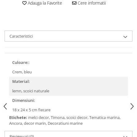
Adauga la Favorite
Cere informatii
Caracteristici
Culoare::
Crem, bleu
Material:
lemn, scoici naturale
Dimensiuni:
18 x 24 x 5 cm fiecare
Etichete:
melci decor, Timona, scoici decor, Tematica marina,
Ancora, decor marin, Decoratiuni marine
Review-uri
(0)