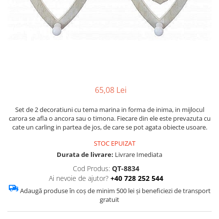
Figurine
Barci, vapoare, ambarcatiuni
Pesti
Decoratiuni care se agata
Tablouri
65,08 Lei
Set de 2 decoratiuni cu tema marina in forma de inima, in mijlocul
carora se afla o ancora sau o timona. Fiecare din ele este prevazuta cu
cate un carling in partea de jos, de care se pot agata obiecte usoare.
STOC EPUIZAT
Durata de livrare:
Livrare Imediata
Cod Produs:
QT-8834
Ai nevoie de ajutor?
+40 728 252 544
Adaugă produse în coș de minim 500 lei și beneficiezi de transport
gratuit