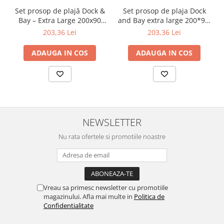
Set prosop de plajă Dock &
Set prosop de plaja Dock
Bay – Extra Large 200x90
and Bay extra large 200*90,
cm, microfibră albastru/alb
Microfibra/Poliamida,
203,36 Lei
203,36 Lei
Bleu/alb
ADAUGA IN COS
ADAUGA IN COS
NEWSLETTER
Nu rata ofertele si promotiile noastre
Vreau sa primesc newsletter cu promotiile
magazinului. Afla mai multe in
Politica de
Confidentialitate