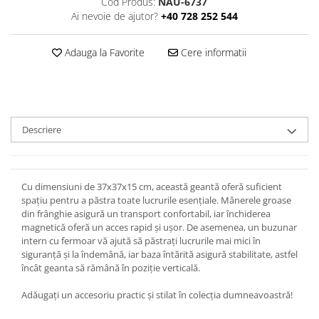
Cod Produs:
NAU-6737
Ai nevoie de ajutor?
+40 728 252 544
Adauga la Favorite
Cere informatii
Descriere
Cu dimensiuni de 37x37x15 cm, această geantă oferă suficient
spațiu pentru a păstra toate lucrurile esențiale. Mânerele groase
din frânghie asigură un transport confortabil, iar închiderea
magnetică oferă un acces rapid și ușor. De asemenea, un buzunar
intern cu fermoar vă ajută să păstrați lucrurile mai mici în
siguranță și la îndemână, iar baza întărită asigură stabilitate, astfel
încât geanta să rămână în poziție verticală.
Adăugați un accesoriu practic și stilat în colecția dumneavoastră!