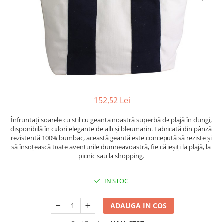
Figurine
Barci, vapoare, ambarcatiuni
Pesti
Decoratiuni care se agata
Tablouri
152,52 Lei
Înfruntați soarele cu stil cu geanta noastră superbă de plajă în dungi,
disponibilă în culori elegante de alb și bleumarin. Fabricată din pânză
rezistentă 100% bumbac, această geantă este concepută să reziste și
să însoțească toate aventurile dumneavoastră, fie că ieșiți la plajă, la
picnic sau la shopping.
IN STOC
ADAUGA IN COS