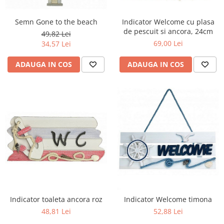
Figurine
Barci, vapoare, ambarcatiuni
Semn Gone to the beach
Indicator Welcome cu plasa
Pesti
de pescuit si ancora, 24cm
49,82 Lei
69,00 Lei
34,57 Lei
Decoratiuni care se agata
Tablouri
ADAUGA IN COS
ADAUGA IN COS
Indicator toaleta ancora roz
Indicator Welcome timona
48,81 Lei
52,88 Lei