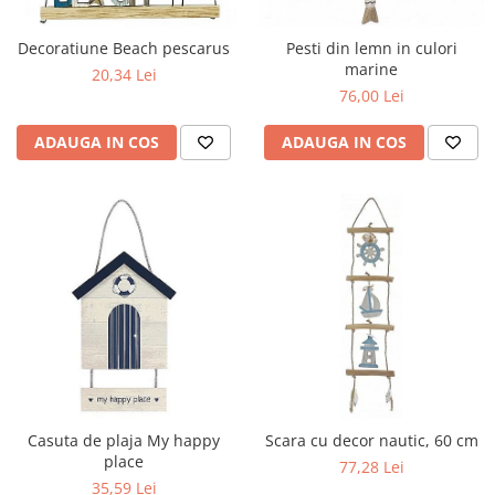
Figurine
Barci, vapoare, ambarcatiuni
Decoratiune Beach pescarus
Pesti din lemn in culori
Pesti
marine
20,34 Lei
76,00 Lei
Decoratiuni care se agata
Tablouri
ADAUGA IN COS
ADAUGA IN COS
Casuta de plaja My happy
Scara cu decor nautic, 60 cm
place
77,28 Lei
35,59 Lei