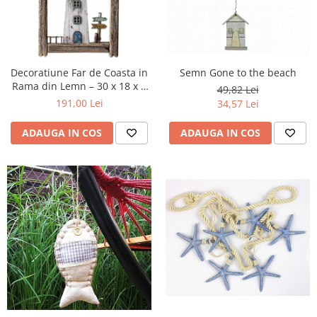
Decoratiune Far de Coasta in
Semn Gone to the beach
Rama din Lemn – 30 x 18 x 2
49,82 Lei
cm
191,00 Lei
34,57 Lei
ADAUGA IN COS
ADAUGA IN COS