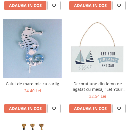
ADAUGA IN COS
ADAUGA IN COS
Calut de mare mic cu carlig
Decoratiune din lemn de
agatat cu mesaj "Let Your
24,40 Lei
Dreams Set Sail"
32,54 Lei
ADAUGA IN COS
ADAUGA IN COS