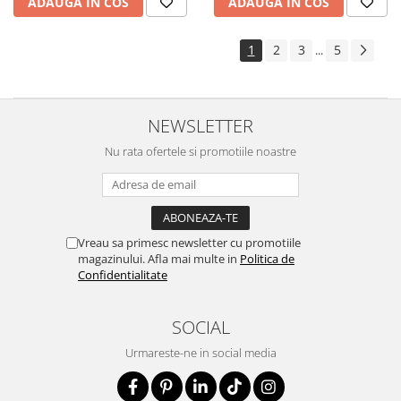
ADAUGA IN COS
ADAUGA IN COS
1
2
3
5
...
NEWSLETTER
Nu rata ofertele si promotiile noastre
Vreau sa primesc newsletter cu promotiile
magazinului. Afla mai multe in
Politica de
Confidentialitate
SOCIAL
Urmareste-ne in social media