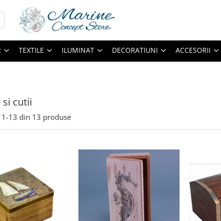
R
TEXTILE
ILUMINAT
DECORATIUNI
ACCESORII
si cutii
1-
13
din
13
produse