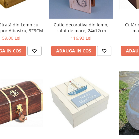
ătrată din Lemn cu
Cutie decorativa din lemn,
Cufăr 
apor Albastru, 9*9CM
calut de mare, 24x12cm
mas
18
59,00 Lei
116,93 Lei
A IN COS
ADAUGA IN COS
ADAU