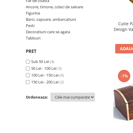
Figurine
Far de coasta
Ancore, timone, colaci de salvare
Barci, vapoare, ambarcatiuni
Figurine
Pesti
Barci, vapoare, ambarcatiuni
Cutie P
Pesti
Decoratiuni care se agata
Design V
Decoratiuni care se agata
Tablouri
Tablouri
ADAUG
PRET
Sub 50 Lei
(4)
50 Lei - 100 Lei
(3)
100 Lei - 150 Lei
(4)
-7%
150 Lei - 200 Lei
(2)
Ordoneaza: