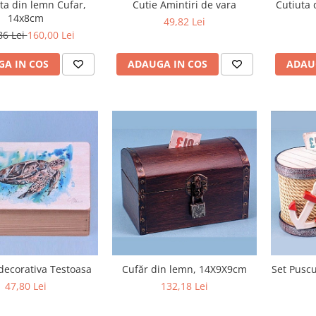
Cutie Amintiri de vara
ta din lemn Cufar,
Cutiuta 
14x8cm
49,82 Lei
86 Lei
160,00 Lei
ADAUGA IN COS
A IN COS
ADAU
decorativa Testoasa
Cufăr din lemn, 14X9X9cm
Set Puscu
47,80 Lei
132,18 Lei