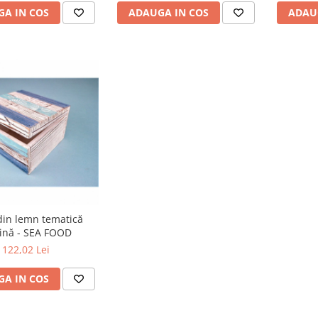
A IN COS
ADAUGA IN COS
ADAU
din lemn tematică
ină - SEA FOOD
122,02 Lei
A IN COS