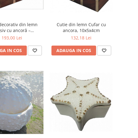
decorativ din lemn
Cutie din lemn Cufar cu
iv cu ancoră –
ancora, 10x5x4cm
.5x11.5x8.5cm
193,00 Lei
132,18 Lei
GA IN COS
ADAUGA IN COS