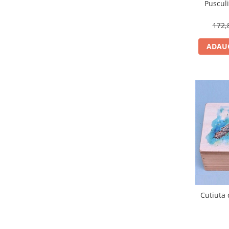
Pusculi
172,
ADAUG
Cutiuta 