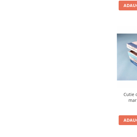
ADAUG
Cutie 
mar
ADAUG