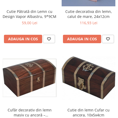
Figurine
Barci, vapoare, ambarcatiuni
Cutie Pătrată din Lemn cu
Cutie decorativa din lemn,
Design Vapor Albastru, 9*9CM
Pesti
calut de mare, 24x12cm
59,00 Lei
116,93 Lei
Decoratiuni care se agata
Tablouri
ADAUGA IN COS
ADAUGA IN COS
Cufăr decorativ din lemn
Cutie din lemn Cufar cu
masiv cu ancoră –
ancora, 10x5x4cm