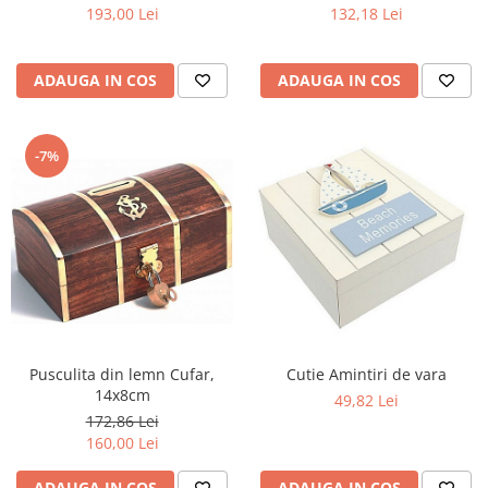
18.5x11.5x8.5cm
193,00 Lei
132,18 Lei
ADAUGA IN COS
ADAUGA IN COS
-7%
Cutie Amintiri de vara
Pusculita din lemn Cufar,
14x8cm
49,82 Lei
172,86 Lei
160,00 Lei
ADAUGA IN COS
ADAUGA IN COS